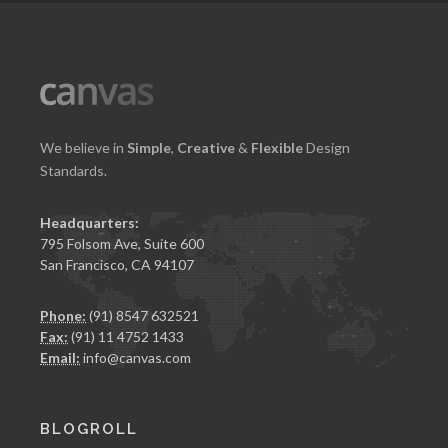
We believe in
Simple
,
Creative
&
Flexible
Design
Standards.
Headquarters:
795 Folsom Ave, Suite 600
San Francisco, CA 94107
Phone:
(91) 8547 632521
Fax:
(91) 11 4752 1433
Email:
info@canvas.com
BLOGROLL