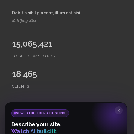
Debitis nihil placeat, illum est nisi
10th July 2014
15,065,421
TOTAL DOWNLOADS
18,465
CLIENTS
Subscribe
to Our Newsletter to get Important News,
✕
NEW · AI BUILDER + HOSTING
Amazing Offers & Inside Scoops:
Describe your site.
Watch AI build it.
Subscribe