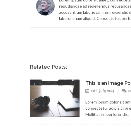
repudiandae ad repellendus recusandae b
accusantium laboriosam nisi reiciendis 
laborum nam aliquid. Consectetur, perf
Related Posts:
This is an Image Po
10th July 2014
1
Lorem ipsum dolor sit am
consectetur adipisicing el
Mollitia nisi perferendis.