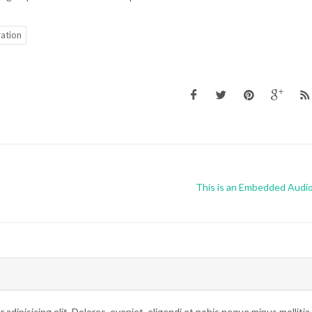
Media
,
Icons
Graphics
,
UI Ele
ration
This is an Embedded Audi
adipisicing elit. Dolores, eveniet, eligendi et nobis neque minus mollitia 