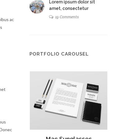
Lorem ipsum dolor sit
amet, consectetur
19 Comments
pibus ac
us
PORTFOLIO CAROUSEL
met
ibus
. Donec
sses
Open Imagination
Mac