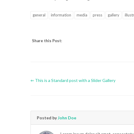
Graphics
,
UI Elements
general
information
media
press
gallery
illust
Share this Post:
⇐ This is a Standard post with a Slider Gallery
Posted by
John Doe
Lorem ipsum dolor sit amet, consectetur 