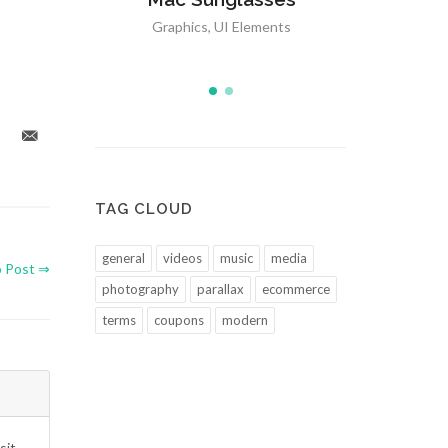
ments
Media
,
Icons
Graph
TAG CLOUD
general
videos
music
media
o Post ⇒
photography
parallax
ecommerce
terms
coupons
modern
sit