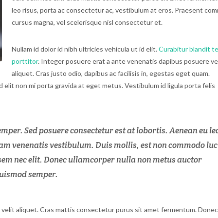
leo risus, porta ac consectetur ac, vestibulum at eros. Praesent c
cursus magna, vel scelerisque nisl consectetur et.
Nullam id dolor id nibh ultricies vehicula ut id elit.
Curabitur blandit 
porttitor
. Integer posuere erat a ante venenatis dapibus posuere vel
aliquet. Cras justo odio, dapibus ac facilisis in, egestas eget quam.
 elit non mi porta gravida at eget metus. Vestibulum id ligula porta felis
emper. Sed posuere consectetur est at lobortis. Aenean eu le
am venenatis vestibulum. Duis mollis, est non commodo luc
io sem nec elit. Donec ullamcorper nulla non metus auctor
 euismod semper.
velit aliquet. Cras mattis consectetur purus sit amet fermentum. Donec i