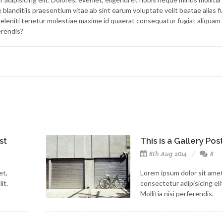
landitiis praesentium vitae ab sint earum voluptate velit beatae alias f
deleniti tenetur molestiae maxime id quaerat consequatur fugiat aliquam
erendis?
st
This is a Gallery Pos
2
8th Aug 2014
8
et,
Lorem ipsum dolor sit amet
it.
consectetur adipisicing eli
Mollitia nisi perferendis.