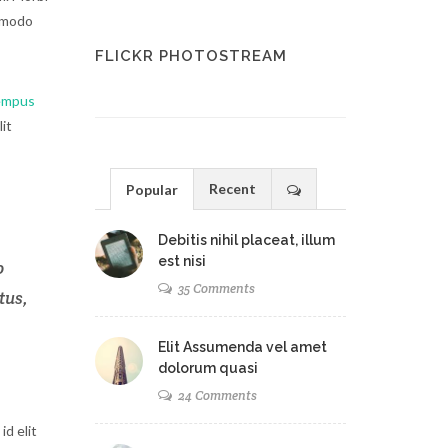
ommodo
FLICKR PHOTOSTREAM
tempus
it
Recent
Popular
Debitis nihil placeat, illum
est nisi
o
35 Comments
tus,
Elit Assumenda vel amet
dolorum quasi
24 Comments
d elit