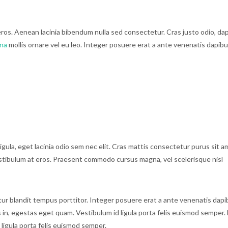
eros. Aenean lacinia bibendum nulla sed consectetur. Cras justo odio, da
rna
mollis ornare vel eu leo. Integer posuere erat a ante venenatis dapib
ligula, eget lacinia odio sem nec elit. Cras mattis consectetur purus sit a
estibulum at eros. Praesent commodo cursus magna, vel scelerisque nisl
rabitur blandit tempus porttitor. Integer posuere erat a ante venenatis dap
sis in, egestas eget quam. Vestibulum id ligula porta felis euismod semper
 ligula porta felis euismod semper.
Open Imagination
Mac Sungla