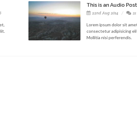
This is an Audio Post
6
22nd Aug 2014
21
et,
Lorem ipsum dolor sit amet
it.
consectetur adipisicing eli
Mollitia nisi perferendis.