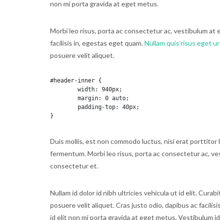
non mi porta gravida at eget metus.
Morbi leo risus, porta ac consectetur ac, vestibulum at 
facilisis in, egestas eget quam.
Nullam quis risus eget u
posuere velit aliquet.
#header-inner {

	width: 940px;

	margin: 0 auto;

	padding-top: 40px;

}
Duis mollis, est non commodo luctus, nisi erat porttitor 
fermentum. Morbi leo risus, porta ac consectetur ac, v
consectetur et.
Nullam id dolor id nibh ultricies vehicula ut id elit. Cu
posuere velit aliquet. Cras justo odio, dapibus ac facili
id elit non mi porta gravida at eget metus. Vestibulum id
Mac Sunglasses