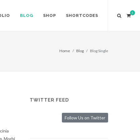
5
OLIO
BLOG
SHOP
SHORTCODES
Home
Blog
Blog Single
TWITTER FEED
Follow Us on Twitter
cinia
m. Morbi