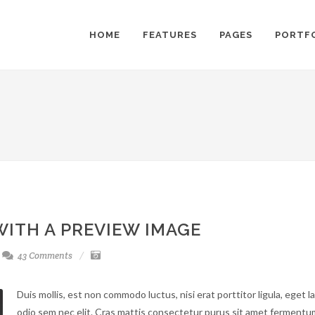
HOME
FEATURES
PAGES
PORTF
WITH A PREVIEW IMAGE
43 Comments
Duis mollis, est non commodo luctus, nisi erat porttitor ligula, eget la
odio sem nec elit. Cras mattis consectetur purus sit amet fermentu