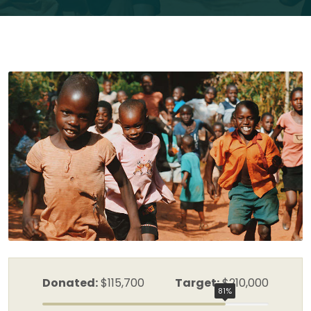
Donated:
$
115,700
Target:
$210,000
81
%