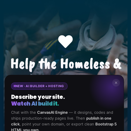
Help the Homeless &
Hungry People.
✕
NEW · AI BUILDER + HOSTING
Describe your site.
Watch AI build it.
Chat with the
CanvasAI Engine
— it designs, codes and
Donate Now
ships production-ready pages live. Then
publish in one
click
, point your own domain, or export clean
Bootstrap 5
HTML you own.